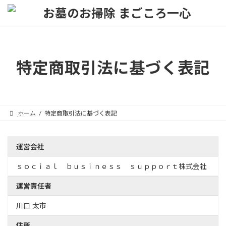
コ
ナ
ン
ビ
テ
ゲ
ン
ー
ツ
シ
へ
ョ
特定商取引法に基づく表記
ス
ン
キ
に
ッ
移
プ
動
ホーム
特定商取引法に基づく表記
運営会社
ｓｏｃｉａｌ ｂｕｓｉｎｅｓｓ ｓｕｐｐｏｒｔ株式会社
運営責任者
川口 太市