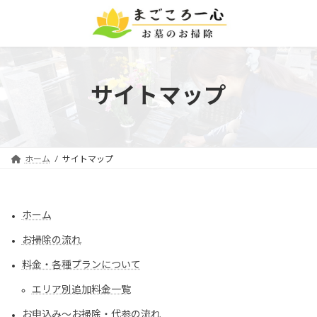
コ
ナ
ン
ビ
テ
ゲ
ン
ー
ツ
シ
へ
ョ
サイトマップ
ス
ン
キ
に
ッ
移
プ
動
ホーム
サイトマップ
ホーム
お掃除の流れ
料金・各種プランについて
エリア別追加料金一覧
お申込み〜お掃除・代参の流れ