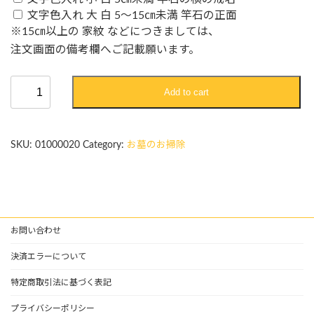
文字色入れ 大 白 5～15㎝未満 竿石の正面
※15㎝以上の 家紋 などにつきましては、
注文画面の備考欄へご記載願います。
お
Add to cart
墓
の
お
SKU:
01000020
Category:
お墓のお掃除
掃
除
年
間
2
回
お問い合わせ
プ
決済エラーについて
ラ
ン
特定商取引法に基づく表記
quantity
プライバシーポリシー