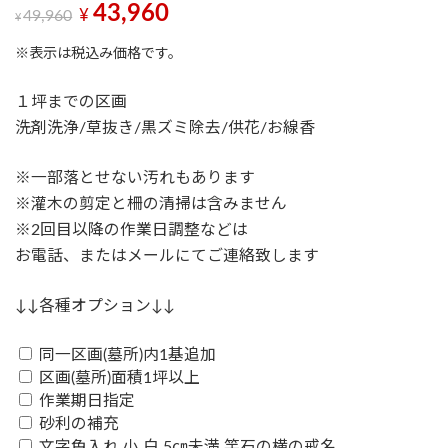
43,960
49,960
¥
¥
※表示は税込み価格です。
１坪までの区画​
洗剤洗浄/草抜き/黒ズミ除去​/供花/お線香​​
※一部落とせない汚れもあります
※灌木の剪定と柵の清掃は含みません​​
※2回目以降の作業日調整などは
お電話、またはメールにてご連絡致します
↓↓各種オプション↓↓
同一区画(墓所)内1基追加
区画(墓所)面積1坪以上
作業期日指定
砂利の補充
文字色入れ 小 白 5㎝未満 竿石の横の戒名