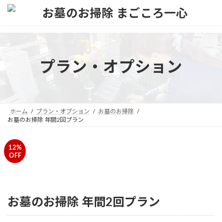
コ
ナ
ン
ビ
テ
ゲ
ン
ー
ツ
シ
へ
ョ
プラン・オプション
ス
ン
キ
に
ッ
移
プ
動
ホーム
プラン・オプション
お墓のお掃除
お墓のお掃除 年間2回プラン
Sale!
お墓のお掃除 年間2回プラン