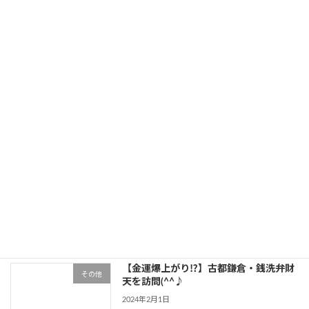
2023年6月9日
最近の投稿
【ダイソー】トイレのニオイ完全除去作
その他
戦！
2024年2月7日
【ピリ辛】サバ味噌おにぎり
その他
2024年2月2日
【金運爆上がり⁉】古都鎌倉・銭洗弁財
その他
天を訪問(^^♪
2024年2月1日