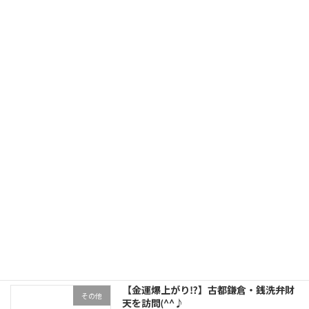
鏡やガラス窓、クリアに仕上げるの難しくないですか？
2023年7月19日
最近の投稿
【ダイソー】トイレのニオイ完全除去作
その他
戦！
2024年2月7日
【ピリ辛】サバ味噌おにぎり
その他
2024年2月2日
【金運爆上がり⁉】古都鎌倉・銭洗弁財
その他
天を訪問(^^♪