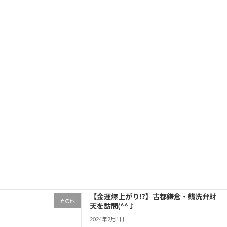
2023年10月30日
最近の投稿
【ダイソー】トイレのニオイ完全除去作
その他
戦！
2024年2月7日
【ピリ辛】サバ味噌おにぎり
その他
2024年2月2日
【金運爆上がり⁉】古都鎌倉・銭洗弁財
その他
天を訪問(^^♪
2024年2月1日