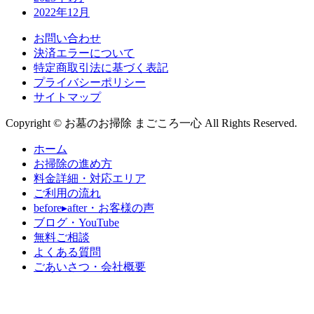
2022年12月
お問い合わせ
決済エラーについて
特定商取引法に基づく表記
プライバシーポリシー
サイトマップ
Copyright © お墓のお掃除 まごころ一心 All Rights Reserved.
ホーム
お掃除の
進め方
料金詳細・
対応エリア
ご利用の
流れ
before▸after・
お客様の声
ブログ・
YouTube
無料
ご相談
よくある
質問
ごあいさつ・
会社概要