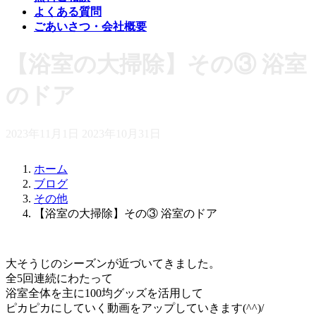
よくある
質問
ごあいさつ・
会社概要
【浴室の大掃除】その③ 浴室
のドア
最
2023年11月1日
2023年10月31日
終
更
ホーム
新
ブログ
日
その他
時
【浴室の大掃除】その③ 浴室のドア
:
大そうじのシーズンが近づいてきました。
全5回連続にわたって
浴室全体を主に100均グッズを活用して
ピカピカにしていく動画をアップしていきます(^^)/