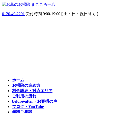
コ
ナ
ン
ビ
0120-40-2291
受付時間 9:00-19:00 [ 土・日・祝日除く ]
テ
ゲ
ン
ー
ツ
シ
へ
ョ
ス
ン
キ
に
ッ
移
プ
動
ホーム
お掃除の
進め方
料金詳細・
対応エリア
ご利用の
流れ
before▸after・
お客様の声
ブログ・
YouTube
無料
ご相談