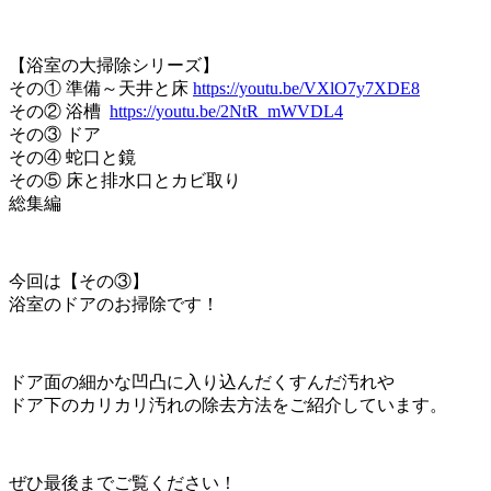
【浴室の大掃除シリーズ】
その① 準備～天井と床
https://youtu.be/VXlO7y7XDE8
その② 浴槽
https://youtu.be/2NtR_mWVDL4
その③ ドア
その④ 蛇口と鏡
その⑤ 床と排水口とカビ取り
総集編
今回は【その③】
浴室のドアのお掃除です！
ドア面の細かな凹凸に入り込んだくすんだ汚れや
ドア下のカリカリ汚れの除去方法をご紹介しています。
ぜひ最後までご覧ください！