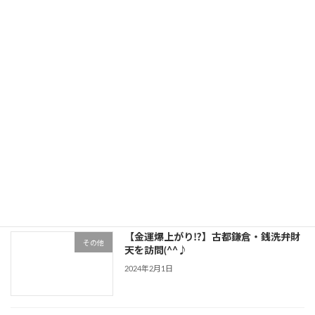
最近の投稿
【ダイソー】トイレのニオイ完全除去作
その他
戦！
2024年2月7日
【ピリ辛】サバ味噌おにぎり
その他
2024年2月2日
【金運爆上がり⁉】古都鎌倉・銭洗弁財
その他
天を訪問(^^♪
2024年2月1日